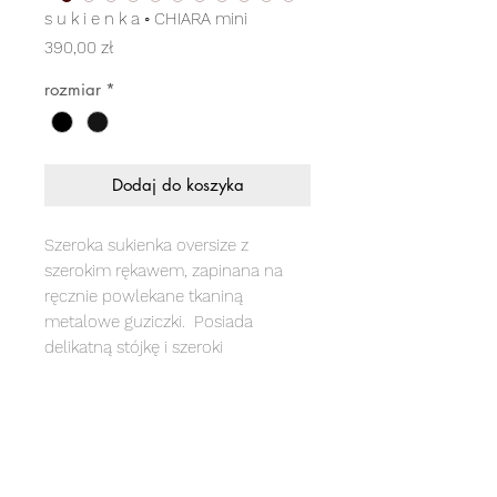
s u k i e n k a ◦ CHIARA mini
Cena
390,00 zł
rozmiar
*
Dodaj do koszyka
Szeroka sukienka oversize z
szerokim rękawem, zapinana na
ręcznie powlekane tkaniną
metalowe guziczki. Posiada
delikatną stójkę i szeroki
profilowany pas umożliwiający
podkreślenie talii. Sukienka
wykonana została z mięsistej
wiskozy 100%.