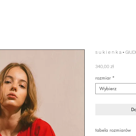
s u k i e n k a ◦ GIU
Cena
340,00 zł
rozmiar
*
Wybierz
Do
tabela rozmiarów