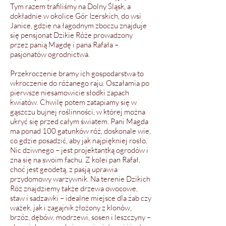
Tym razem trafiliśmy na Dolny Śląsk, a
dokładnie w okolice Gór Izerskich, do wsi
Janice, gdzie na łagodnym zboczu znajduje
się pensjonat Dzikie Róże prowadzony
przez panią Magdę i pana Rafała –
pasjonatów ogrodnictwa.
Przekroczenie bramy ich gospodarstwa to
wkroczenie do różanego raju. Oszałamia po
pierwsze niesamowicie słodki zapach
kwiatów. Chwilę potem zatapiamy się w
gąszczu bujnej roślinności, w której można
ukryć się przed całym światem. Pani Magda
ma ponad 100 gatunków róż, doskonale wie,
co gdzie posadzić, aby jak najpiękniej rosło.
Nic dziwnego – jest projektantką ogrodów i
zna się na swoim fachu. Z kolei pan Rafał,
choć jest geodetą, z pasją uprawia
przydomowy warzywnik. Na terenie Dzikich
Róż znajdziemy także drzewa owocowe,
staw i sadzawki – idealne miejsce dla żab czy
ważek, jak i zagajnik złożony z klonów,
brzóz, dębów, modrzewi, sosen i leszczyny –