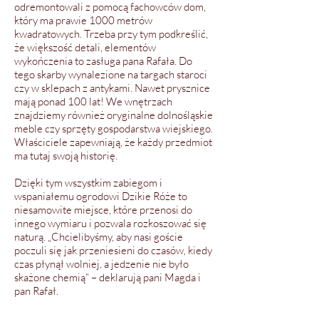
odremontowali z pomocą fachowców dom,
który ma prawie 1000 metrów
kwadratowych. Trzeba przy tym podkreślić,
że większość detali, elementów
wykończenia to zasługa pana Rafała. Do
tego skarby wynalezione na targach staroci
czy w sklepach z antykami. Nawet prysznice
mają ponad 100 lat! We wnętrzach
znajdziemy również oryginalne dolnośląskie
meble czy sprzęty gospodarstwa wiejskiego.
Właściciele zapewniają, że każdy przedmiot
ma tutaj swoją historię.
Dzięki tym wszystkim zabiegom i
wspaniałemu ogrodowi Dzikie Róże to
niesamowite miejsce, które przenosi do
innego wymiaru i pozwala rozkoszować się
naturą. „Chcielibyśmy, aby nasi goście
poczuli się jak przeniesieni do czasów, kiedy
czas płynął wolniej, a jedzenie nie było
skażone chemią” – deklarują pani Magda i
pan Rafał.
Ten wyjątkowy klimat Dzikich Róż podbił