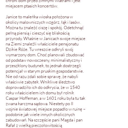
chroni dom przed zimnymi wiatrami i jest
miejscem ptasich koncertów.
Janice to maleńka wioska położona w
okolicy malowniczych wzgórz, łąk i lasów.
Można tu znaleźć ciszę i spokój. Odetchnąć
pełną piersią i cieszyć się bliskością
przyrody. Właśnie w Janicach swoje miejsce
na Ziemi znaleźli właściciele pensjonatu
Dzikie Róże. Tu wreszcie odkryli swój
wymarzony dom. Choć planowali zbudować
od podstaw nowoczesny, minimalistyczny i
przeszklony budynek, to jednak dostrzegli
potencjał w starym pruskim gospodarstwie.
Nie od razu zdali sobie sprawę, że nabyli
właściwie zabytek. Wnikliwe śledztwo
doprowadziło ich do odkrycia, że w 1540
roku właścicielem ich domu był rolnik
Caspar Hoffeman, a w 1601 roku była tu tak
zwana karczma sądowa. Niestety po II
wojnie światowej miejsce popadło w ruinę –
podobnie jak wiele innych okolicznych
zabudowań. Na szczęście pani Magda i pan
Rafał z wielką pieczołowitością