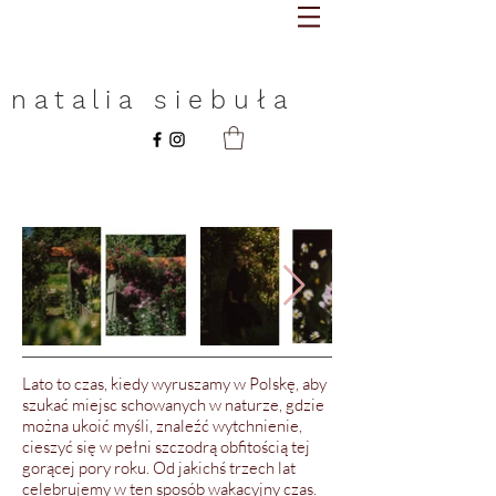
n a t a l i a s i e b u ł a
L
ato to czas, kiedy wyruszamy w Polskę, aby
szukać miejsc schowanych w naturze, gdzie
można ukoić myśli, znaleźć wytchnienie,
cieszyć się w pełni szczodrą obfitością tej
gorącej pory roku. Od jakichś trzech lat
celebrujemy w ten sposób wakacyjny czas.