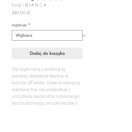
t o p ~ B I A N C A
Cena
260,00 zł
rozmiar
*
Dodaj do koszyka
Top wykonany z podwójnej
warstwy delikatnej tkaniny w
kolorze off white. Dzięki podwójnej
warstwie top nie prześwituje i
umożliwia swobodne noszenie go
bez biustonosza, troczki wszyte z
przodu regulują jego długość.
skład: skład: 90% tencel 10% len