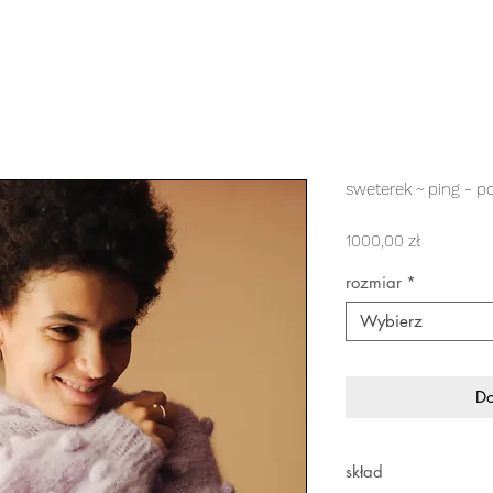
sweterek ~ ping - p
Cena
1000,00 zł
rozmiar
*
Wybierz
Do
skład