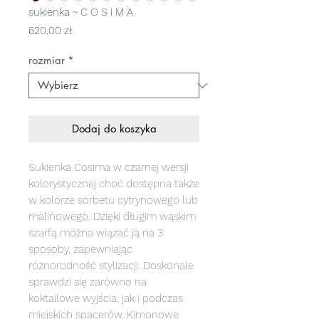
sukienka ~ C O S I M A
Cena
620,00 zł
rozmiar
*
Dodaj do koszyka
Sukienka Cosima w czarnej wersji
kolorystycznej choć dostępna także
w kolorze sorbetu cytrynowego lub
malinowego. Dzięki długim wąskim
szarfą można wiązać ją na 3
sposoby, zapewniając
różnorodność stylizacji. Doskonale
sprawdzi się zarówno na
koktailowe wyjścia, jak i podczas
miejskich spacerów. Kimonowe