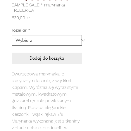
SAMPLE SALE * marynarka
FREDERICA
Cena
630,00 zł
rozmiar
*
Dodaj do koszyka
Dwurzędowa marynarka, o
klasycznym fasonie, z wąskimi
klapami. Wyróżnia się wyrazistymi
metalowymi, kwadratowymi
guzikami ręcznie powlekanymi
tkaniną. Posiada eleganckie
kieszonki i wąski rękaw 7/8.
Marynarka wykonana jest z tkaniny
vintage polskiej produkcji , w