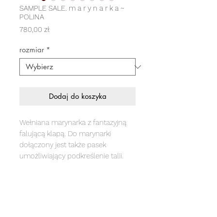
SAMPLE SALE. m a r y n a r k a ~
POLINA
Cena
780,00 zł
rozmiar
*
Dodaj do koszyka
Wełniana marynarka z fantazyjną
falującą klapą. Do marynarki
dołączony jest także pasek
umożliwiający podkreślenie talii.
Marynarka wykonana jest z wełny
100% polskiej produkcji w Bielsku-
Białej. Podszewka 100% bawełna.