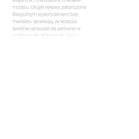
elegancki, nowoczesny charakter
modelu. Długie rękawy zakończone
klasycznym wykończeniem bez
mankietu sprawiają, że koszula
świetnie sprawdzi się zarówno w
codziennych stylizacjach, jak i w
bardziej formalnych zestawieniach.
100% bawełna
rozmiar one size
długość koszuli 69 cm
długość rękawa mierzona od szyi
72 cm
szerokość koszuli 110 cm
sposób prania
Ze względu na tkaninę drukowaną