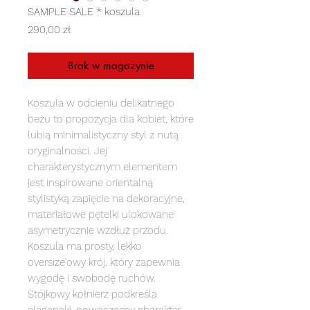
SAMPLE SALE * koszula
Cena
290,00 zł
Brak w magazynie
Koszula w odcieniu delikatnego
beżu to propozycja dla kobiet, które
lubią minimalistyczny styl z nutą
oryginalności. Jej
charakterystycznym elementem
jest inspirowane orientalną
stylistyką zapięcie na dekoracyjne,
materiałowe pętelki ulokowane
asymetrycznie wzdłuż przodu.
Koszula ma prosty, lekko
oversize'owy krój, który zapewnia
wygodę i swobodę ruchów.
Stójkowy kołnierz podkreśla