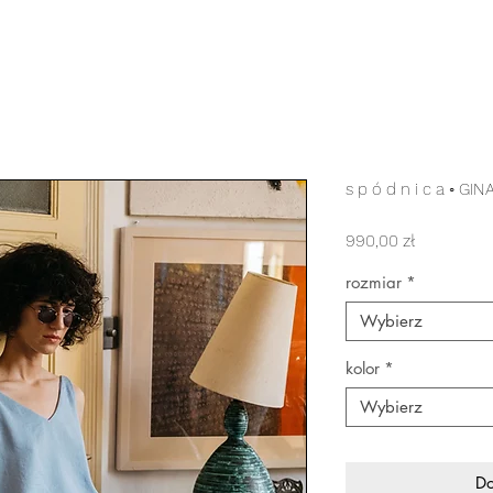
s p ó d n i c a ◦ GIN
Cena
990,00 zł
rozmiar
*
Wybierz
kolor
*
Wybierz
Do