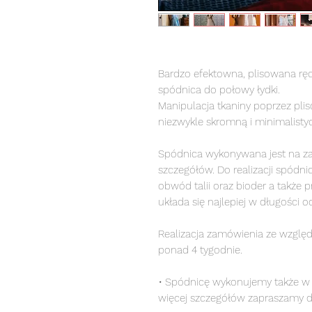
Bardzo efektowna, plisowana rę
spódnica do połowy łydki.
Manipulacja tkaniny poprzez pliso
niezwykle skromną i minimalisty
Spódnica wykonywana jest na z
szczegółów. Do realizacji spódn
obwód talii oraz bioder a także 
układa się najlepiej w długości 
Realizacja zamówienia ze względ
ponad 4 tygodnie.
• Spódnicę wykonujemy także w w
więcej szczegółów zapraszamy 