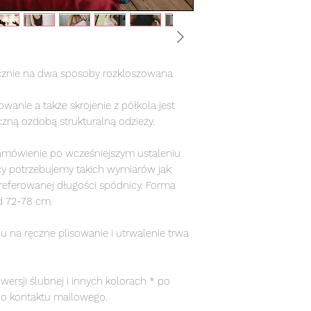
cznie na dwa sposoby rozkloszowana
wanie a także skrojenie z półkola jest
czną ozdobą strukturalną odzieży.
amówienie po wcześniejszym ustaleniu
icy potrzebujemy takich wymiarów jak:
preferowanej długości spódnicy. Forma
od 72-78 cm.
u na ręczne plisowanie i utrwalenie trwa
ersji ślubnej i innych kolorach * po
do kontaktu mailowego.