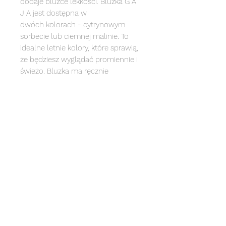
dodaje bluzce lekkości. Bluzka G A
J A jest dostępna w
dwóch kolorach - cytrynowym
sorbecie lub ciemnej malinie. To
idealne letnie kolory, które sprawią,
że będziesz wyglądać promiennie i
świeżo. Bluzka ma ręcznie
powlekane guziczki na plecach, co
dodaje całości subtelnego uroku.
Może tworzyć letni set ze
spodniami Valentina, tworząc
modny look idealny na ciepłe dni.
skład:
skład: 90% tencel 10% len
gramatura: 175 g/m2
tabela rozmiarów