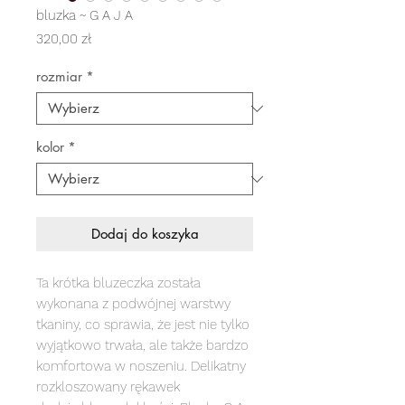
bluzka ~ G A J A
Cena
320,00 zł
rozmiar
*
kolor
*
Dodaj do koszyka
Ta krótka bluzeczka została
wykonana z podwójnej warstwy
tkaniny, co sprawia, że jest nie tylko
wyjątkowo trwała, ale także bardzo
komfortowa w noszeniu. Delikatny
rozkloszowany rękawek