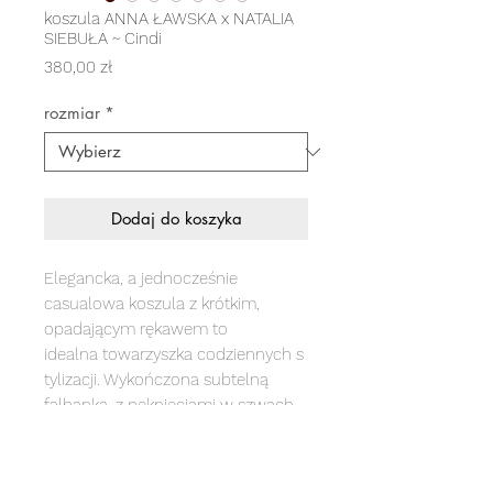
koszula ANNA ŁAWSKA x NATALIA
SIEBUŁA ~ Cindi
Cena
380,00 zł
rozmiar
*
Dodaj do koszyka
Elegancka, a jednocześnie
casualowa koszula z krótkim,
opadającym rękawem to
idealna towarzyszka codziennych s
tylizacji. Wykończona subtelną
falbanką, z pęknięciami w szwach
bocznych. Tył koszuli jest otwarty,
ale zachowuje dyskrecję, a wiązanie
na troczki nadaje jej dziewczęcego