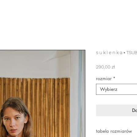
s u k i e n k a ◦ TS
Cena
290,00 zł
rozmiar
*
Wybierz
Do
tabela rozmiarów