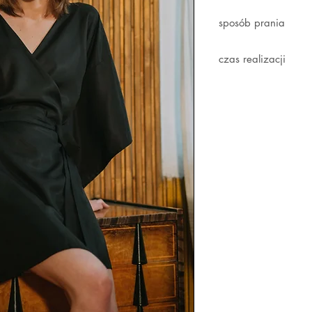
biust
sposób prania
Ubrania z metką NA
czas realizacji
lub ręcznie w delik
Prasuj na najniższe
S/M
do 95
Wszystkie produkty
cienkie szyfony, sa
cm
każdy szczegół w n
Przechowuj na wiesz
czas realizacji zam
je na specjalne oka
M/L
do 100
Niektóre modele wy
chroni przed zakur
cm
termin ustalany jest
skróceniu czasu ocz
kontaktowego.
//